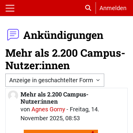
Zum Hauptinhalt
Anmelden
Sucheingabe umsc
Website-Übersicht
Ankündigungen
Mehr als 2.200 Campus-
Nutzer:innen
Anzeigemodus
Mehr als 2.200 Campus-
Anzahl Antworten: 0
Nutzer:innen
von
Agnes Gorny
-
Freitag, 14.
November 2025, 08:53