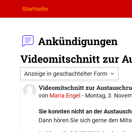
Zum Hauptinhalt
Startseite
Ankündigungen
Videomitschnitt zur Au
Anzeigemodus
Videomitschnitt zur Austauschrun
Anzahl Antworten: 0
von
Maria Engel
-
Montag, 3. Novem
Sie konnten nicht an der Austausc
Dann hören Sie sich gerne den Mitsc