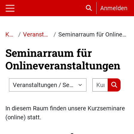
Zum Hauptinhalt
Anmelden
Sucheingabe umsc
Website-Übersicht
Kurse
Veranstaltungen
Seminarraum für Onlineveranstaltungen
Seminarraum für
Onlineveranstaltungen
Kurse su
Kursbereiche
Kurse 
In diesem Raum finden unsere Kurzseminare
(online) statt.