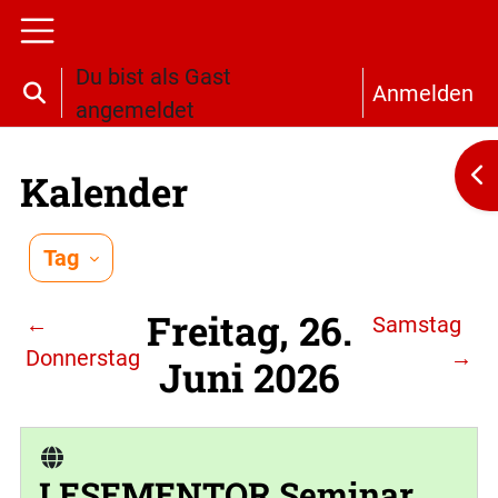
Zum Hauptinhalt
Website-Übersicht
Du bist als Gast
Anmelden
Sucheingabe umschalten
angemeldet
Bl
Kalender
Tag
Freitag, 26.
←
Samstag
Donnerstag
→
Juni 2026
LESEMENTOR Seminar