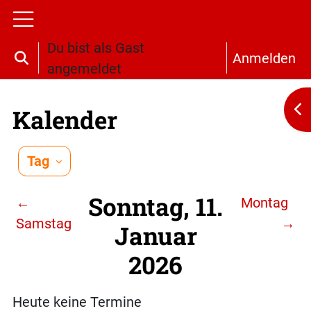
Zum Hauptinhalt
Website-Übersicht
Du bist als Gast
Anmelden
Sucheingabe umschalten
angemeldet
Bl
Kalender
Tag
Sonntag, 11.
←
Montag
Samstag
→
Januar
2026
Heute keine Termine