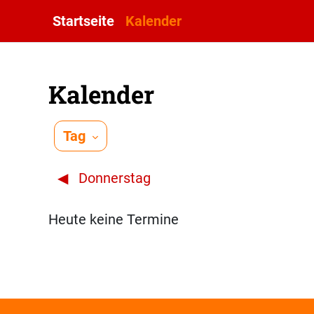
Zum Hauptinhalt
Startseite
Kalender
Kalender
Tag
◀︎
Donnerstag
Heute keine Termine