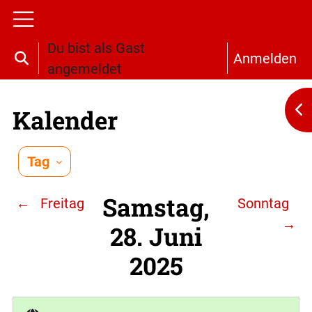
Zum Hauptinhalt
Website-Übersicht
Du bist als Gast
Anmelden
Sucheingabe umschalten
angemeldet
Bl
Kalender
Tag
Samstag,
←
Freitag
Sonntag
→
28. Juni
2025