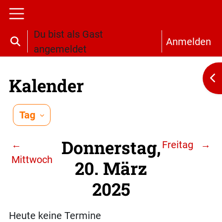
Zum Hauptinhalt
Website-Übersicht
Du bist als Gast
Anmelden
Sucheingabe umschalten
angemeldet
Bl
Kalender
Tag
Donnerstag,
←
Freitag
→
Mittwoch
20. März
2025
Heute keine Termine