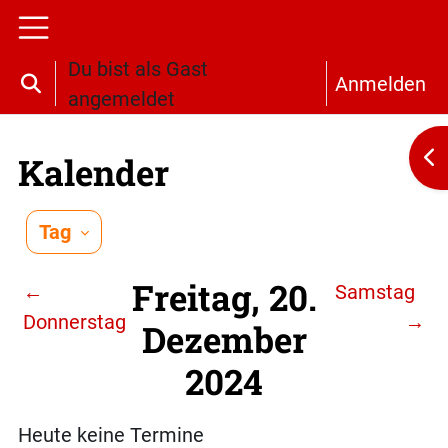
Zum Hauptinhalt
Website-Übersicht
Du bist als Gast
Anmelden
Sucheingabe umschalten
angemeldet
Bl
Kalender
Tag
Freitag, 20.
←
Samstag
Donnerstag
→
Dezember
2024
Heute keine Termine