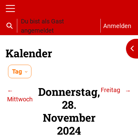
Zum Hauptinhalt
Website-Übersicht
Du bist als Gast
Anmelden
Sucheingabe umschalten
angemeldet
Bl
Kalender
Tag
Donnerstag,
←
Freitag
→
Mittwoch
28.
November
2024