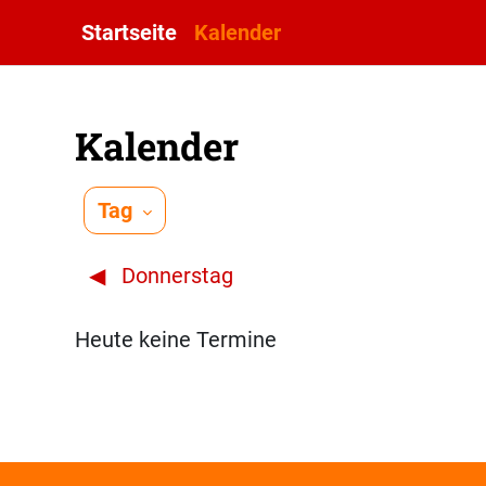
Zum Hauptinhalt
Startseite
Kalender
Kalender
Tag
◀︎
Donnerstag
Heute keine Termine