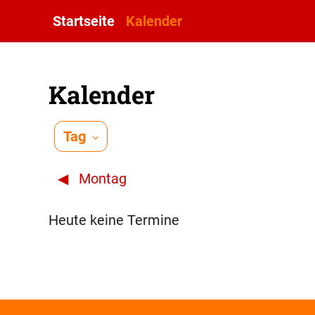
Zum Hauptinhalt
Startseite
Kalender
Kalender
Tag
◀︎
Montag
Heute keine Termine