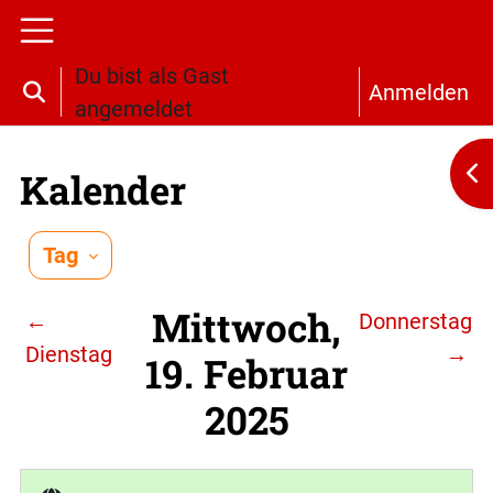
Zum Hauptinhalt
Website-Übersicht
Du bist als Gast
Anmelden
Sucheingabe umschalten
angemeldet
Bl
Kalender
Tag
Mittwoch,
←
Donnerstag
Dienstag
→
19. Februar
2025