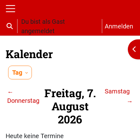
Zum Hauptinhalt
Website-Übersicht
Du bist als Gast
Anmelden
Sucheingabe umschalten
angemeldet
Bl
Kalender
Tag
Freitag, 7.
←
Samstag
Donnerstag
→
August
2026
Heute keine Termine